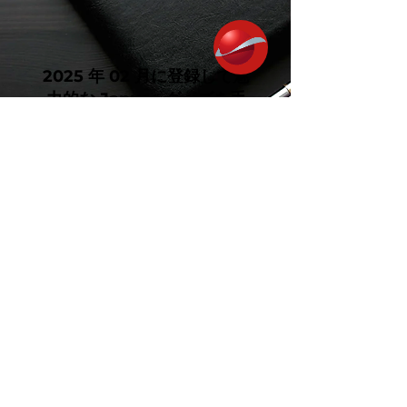
2025 年 02 月に登録して魅
力的な Janusa グッズを手
に入れましょう!
今すぐ登録！
ジャヌサ
品質センター
私たちにつ
いて
教育とキャリアプログラム
比較研究
日本とインドネシアの友好
ニュースとイベ