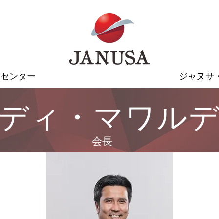
質センター
ジャヌサ
ディ・マワル
会長