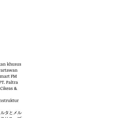
an khusus
wartawan
Smart FM
T. Paltra
 Cikeas &
Instruktur
ジャカルタとメル