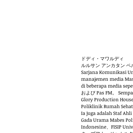
ドディ・マワルディ
ルルサン アンカタン ペ
Sarjana Komunikasi 
manajemen media Mass
di beberapa media se
および Pas FM。 Sempat me
Glory Production House
Poliklinik Rumah Se
Ia juga adalah Staf Ah
Gada Urama Mabes Polri
Indonesine、FISI