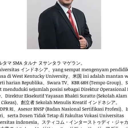
ルタマ SMA タルナ ヌサンタラ マゲラン。
Universitas インドネシア、yang sempat mengenyam pendidik
a di West Kentucky University、米国 ini adalah mantan 
perti harian Republika、Swara TV、KBR 68H (Tempo Group)、
nduduki sejumlah posisi sebagai Direktur Operasional P
、Direktur Eksekutif Yayasan Bhakti Suratto (Sekolah Alam
hat Cikeas)、創立者 Sekolah Menulis Kreatif インドネシア。
li DPR RI、Asesor BNSP (Badan Nasional Sertifikasi Profesi)、
、serta Dosen Tidak Tetap di Fakultas Vokasi Universitas
P Universitas indonesia。スティコム・インターストゥディ・