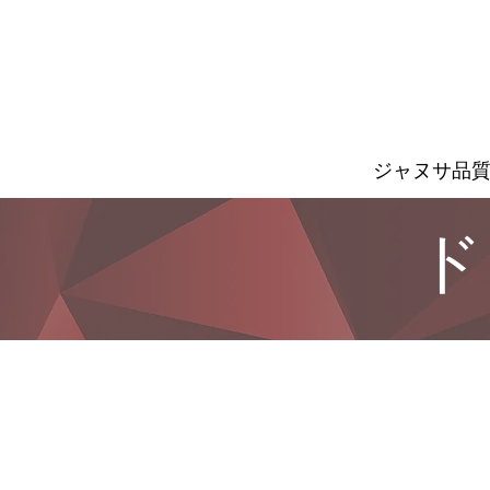
ジャヌサ品
ド