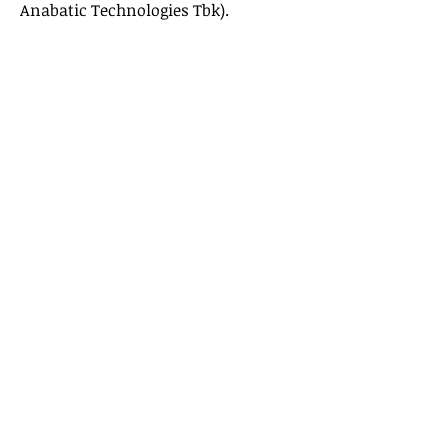
Anabatic Technologies Tbk).
Janusa Quality Center
About us
Education & Career Program
Comparative Study
Japan–Indonesia Friendship
News & Events
Registration Form
Contact
Janusa E-Koperasi
About us
Product
Member Registration
How to Top Up
Contact